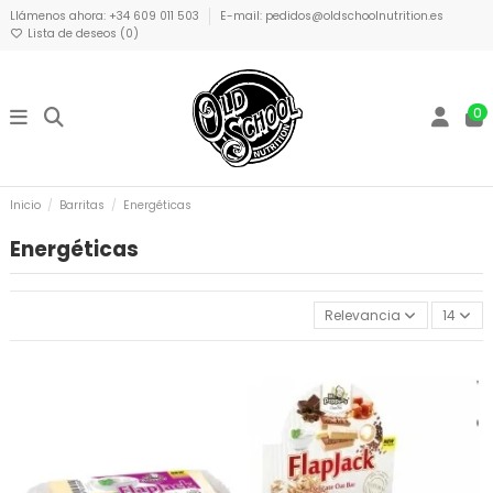
Llámenos ahora: +34 609 011 503
E-mail: pedidos@oldschoolnutrition.es
Lista de deseos (
0
)
0
Inicio
Barritas
Energéticas
Energéticas
Relevancia
14