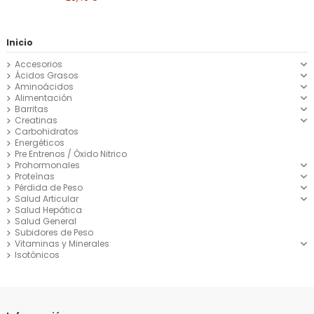
Inicio
Accesorios
Ácidos Grasos
Aminoácidos
Alimentación
Barritas
Creatinas
Carbohidratos
Energéticos
Pre Entrenos / Óxido Nitrico
Prohormonales
Proteínas
Pérdida de Peso
Salud Articular
Salud Hepática
Salud General
Subidores de Peso
Vitaminas y Minerales
Isotónicos