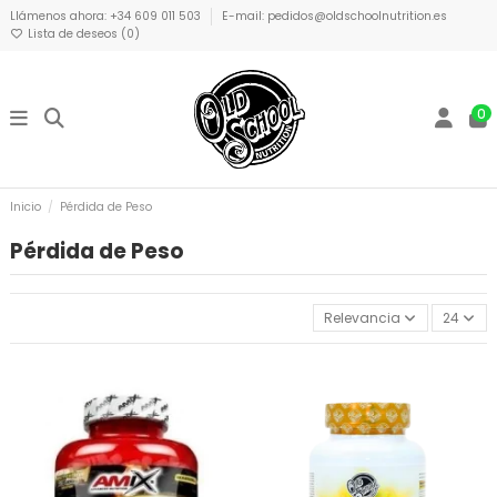
Llámenos ahora: +34 609 011 503
E-mail: pedidos@oldschoolnutrition.es
Lista de deseos (
0
)
0
Inicio
Pérdida de Peso
Pérdida de Peso
Relevancia
24