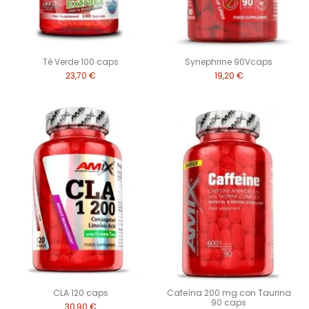
Té Verde 100 caps
Synephrine 90Vcaps
23,70 €
19,20 €
CLA 120 caps
Cafeína 200 mg con Taurina
90 caps
30,90 €