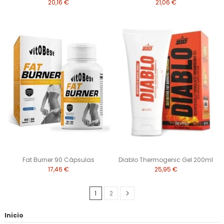
20,16 €
21,06 €
Fat Burner 90 Cápsulas
Diablo Thermogenic Gel 200ml
17,46 €
25,95 €
1
2
Inicio