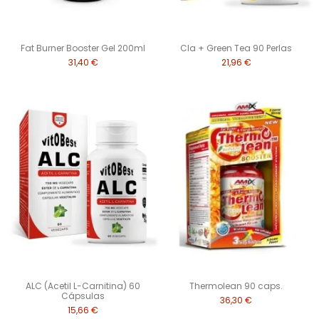
Fat Burner Booster Gel 200ml
Cla + Green Tea 90 Perlas
31,40 €
21,96 €
ALC (Acetil L-Carnitina) 60
Thermolean 90 caps.
Cápsulas
36,30 €
15,66 €