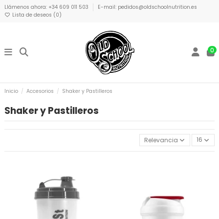
Llámenos ahora: +34 609 011 503
E-mail: pedidos@oldschoolnutrition.es
Lista de deseos (
0
)
0
Inicio
Accesorios
Shaker y Pastilleros
Shaker y Pastilleros
Relevancia
16