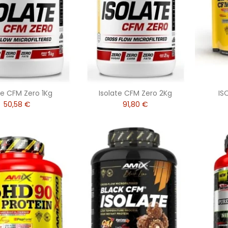
te CFM Zero 1Kg
Isolate CFM Zero 2Kg
IS
50,58 €
91,80 €