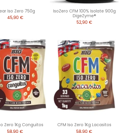
ear Iso Zero 750g
IsoZero CFM 100% Isolate 900g
DigeZyme®
45,90 €
52,90 €
so Zero 1Kg Conguitos
CFM Iso Zero 1Kg Lacasitos
58,90 €
58,90 €