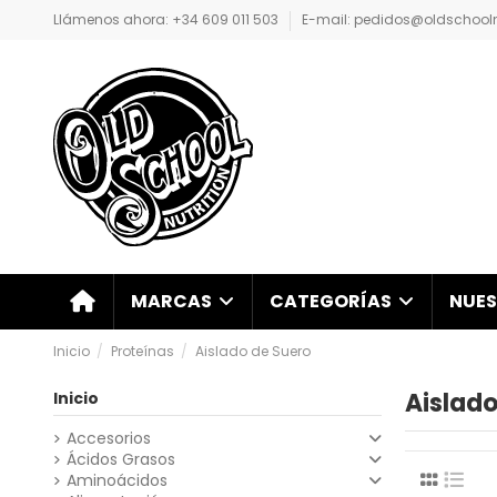
Llámenos ahora: +34 609 011 503
E-mail: pedidos@oldschoolnu
NUES
MARCAS
CATEGORÍAS
Inicio
Proteínas
Aislado de Suero
Aislado
Inicio
Accesorios
Ácidos Grasos
Aminoácidos