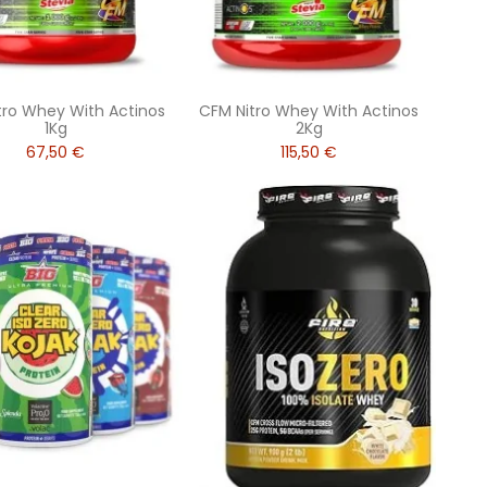
tro Whey With Actinos
CFM Nitro Whey With Actinos
1Kg
2Kg
67,50 €
115,50 €