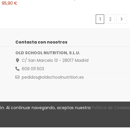
95,90 €
1
2
Contacta con nosotros
OLD SCHOOL NUTRITION, S.L.U.
C/ San Marcelo 13 - 28017 Madrid
609 011 503
pedidos@oldschoolnutrition.es
ión. Al continuar navegando, aceptas nuestra
Política de Cookies