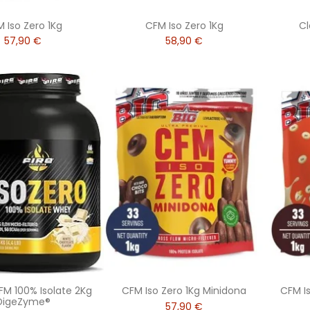
 Iso Zero 1Kg
CFM Iso Zero 1Kg
Cl
57,90 €
58,90 €
FM 100% Isolate 2Kg
CFM Iso Zero 1Kg Minidona
CFM I
DigeZyme®
57,90 €