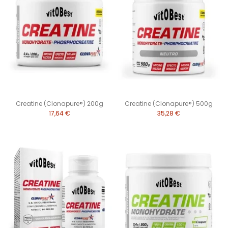
Creatine (Clonapure®) 200g
Creatine (Clonapure®) 500g
17,64 €
35,28 €