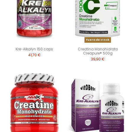
Fuera de stock
Kre-Alkalyn 150 caps
Creatina Monohidrato
Creapure® 500g
41,70 €
39,90 €