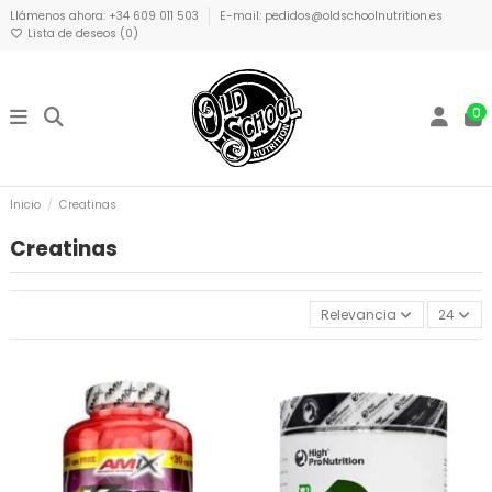
Llámenos ahora: +34 609 011 503
E-mail: pedidos@oldschoolnutrition.es
Lista de deseos (
0
)
0
Inicio
Creatinas
Creatinas
Relevancia
24