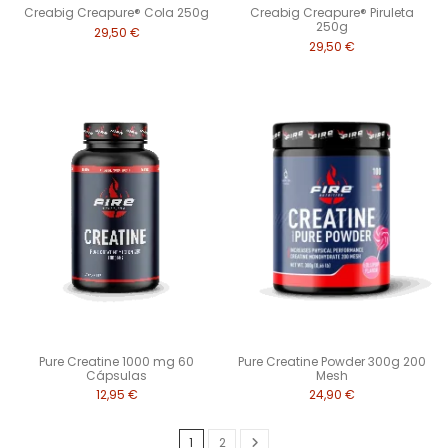
Creabig Creapure® Cola 250g
Creabig Creapure® Piruleta
250g
29,50 €
29,50 €
Pure Creatine 1000 mg 60
Pure Creatine Powder 300g 200
Cápsulas
Mesh
12,95 €
24,90 €
1
2