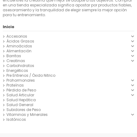
encuentres la creatina que mejor se adapte a tus objetivos. Comprar
en una tienda especializada significa apostar por productos fiables,
asesoramiento y la tranquilidad de elegir siempre la mejor opción
para tu entrenamiento.
Inicio
Accesorios
Ácidos Grasos
Aminoácidos
Alimentación
Barritas
Creatinas
Carbohidratos
Energéticos
Pre Entrenos / Óxido Nitrico
Prohormonales
Proteínas
Pérdida de Peso
Salud Articular
Salud Hepática
Salud General
Subidores de Peso
Vitaminas y Minerales
Isotónicos