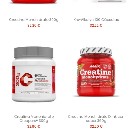
Creatina Monohidrato 300g
Kre-Alkalyn 100 Cápsulas
32,20 €
32,22 €
Creatina Monohidrato
Creatina Monohidrato Drink con
Creapure® 300g
sabor 360g
32,90 €
32,20 €