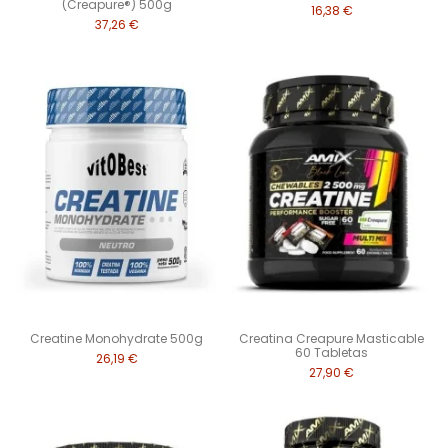
(Creapure®) 500g
16,38 €
37,26 €
Creatine Monohydrate 500g
Creatina Creapure Masticable
60 Tabletas
26,19 €
27,90 €