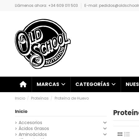
Llámenos ahora: +34 609 011 503
E-mail: pedidos@oldschoolnu
NUES
MARCAS
CATEGORÍAS
Inicio
Proteínas
Proteína de Huevo
Proteí
Inicio
Accesorios
Ácidos Grasos
Aminoácidos