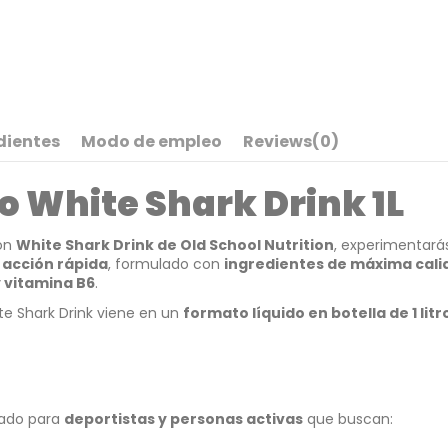
dientes
Modo de empleo
Reviews
(0)
 White Shark Drink 1L
Con
White Shark Drink de Old School Nutrition
, experimentará
 acción rápida
, formulado con
ingredientes de máxima cali
y vitamina B6
.
te Shark Drink viene en un
formato líquido en botella de 1 litr
sado para
deportistas y personas activas
que buscan: