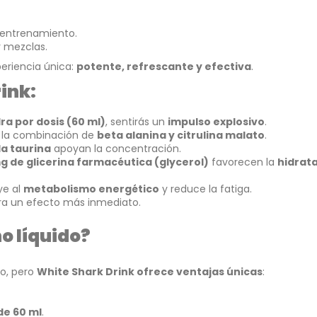
 entrenamiento.
r mezclas.
eriencia única:
potente, refrescante y efectiva
.
ink:
a por dosis (60 ml)
, sentirás un
impulso explosivo
.
a la combinación de
beta alanina y citrulina malato
.
la taurina
apoyan la concentración.
 de glicerina farmacéutica (glycerol)
favorecen la
hidrata
ye al
metabolismo energético
y reduce la fatiga.
a un efecto más inmediato.
o líquido?
o, pero
White Shark Drink ofrece ventajas únicas
:
de 60 ml
.