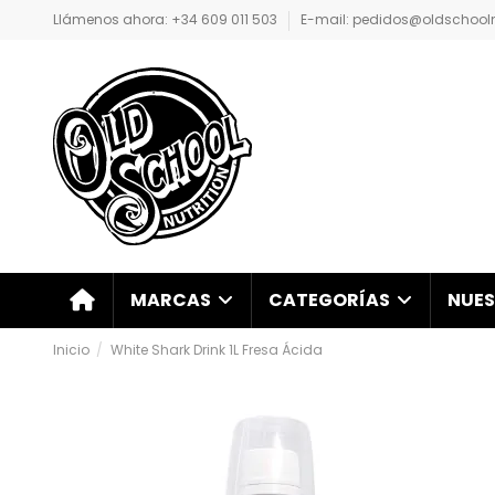
Llámenos ahora: +34 609 011 503
E-mail: pedidos@oldschoolnu
NUES
MARCAS
CATEGORÍAS
Inicio
White Shark Drink 1L Fresa Ácida