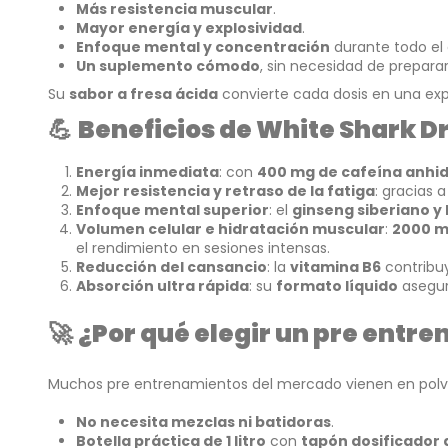
Más resistencia muscular
.
Mayor energía y explosividad
.
Enfoque mental y concentración
durante todo el
Un suplemento cómodo
, sin necesidad de prepara
Su
sabor a fresa ácida
convierte cada dosis en una exp
💪
Beneficios de White Shark Dr
Energía inmediata
: con
400 mg de cafeína anhidr
Mejor resistencia y retraso de la fatiga
: gracias 
Enfoque mental superior
: el
ginseng siberiano y 
Volumen celular e hidratación muscular
:
2000 mg
el rendimiento en sesiones intensas.
Reducción del cansancio
: la
vitamina B6
contribu
Absorción ultra rápida
: su
formato líquido
asegur
🚀
¿Por qué elegir un pre entren
Muchos pre entrenamientos del mercado vienen en polv
No necesita mezclas ni batidoras
.
Botella práctica de 1 litro
con
tapón dosificador 