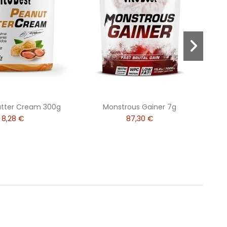
utter Cream 300g
Monstrous Gainer 7g
8,28 €
87,30 €