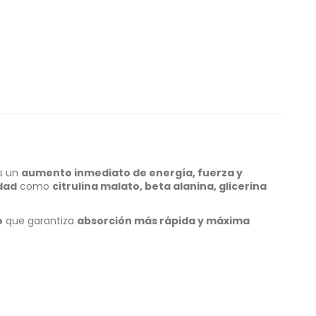
s un
aumento inmediato de energía, fuerza y
dad
como
citrulina malato, beta alanina, glicerina
o
que garantiza
absorción más rápida y máxima