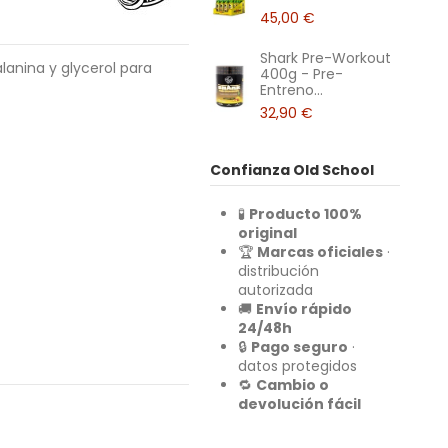
45,00 €
Shark Pre-Workout
 alanina y glycerol para
400g - Pre-
Entreno...
32,90 €
Confianza Old School
🧪
Producto 100%
original
🏆
Marcas oficiales
·
distribución
autorizada
🚚
Envío rápido
24/48h
🔒
Pago seguro
·
datos protegidos
🔁
Cambio o
devolución fácil