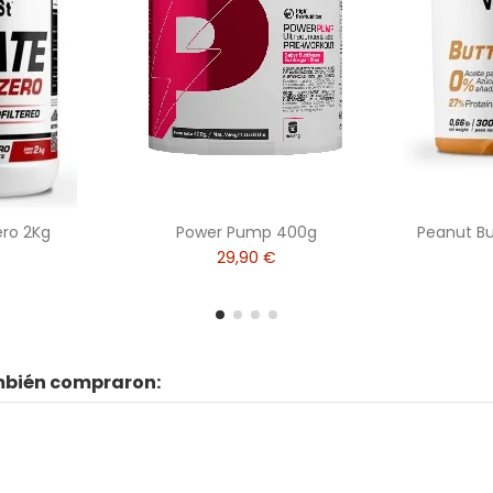
ero 2Kg
Power Pump 400g
Peanut B
29,90 €
ambién compraron: