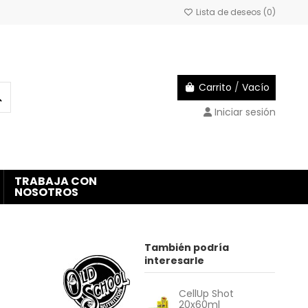
Lista de deseos (
0
)
Carrito
/
Vacío
Iniciar sesión
TRABAJA CON
NOSOTROS
También podría
interesarle
CellUp Shot
20x60ml